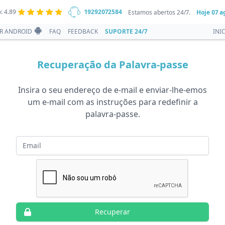
: 4.89
19292072584
Estamos abertos 24/7.
Hoje
07 a
R ANDROID
FAQ
FEEDBACK
SUPORTE 24/7
INI
Recuperação da Palavra-passe
Insira o seu endereço de e-mail e enviar-lhe-emos
um e-mail com as instruções para redefinir a
palavra-passe.
E-mail
Recuperar