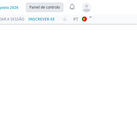
View notifications
Painel de controlo
gosto 2026
Open user menu
PT
CIAR A SESSÃO
INSCREVER-SE