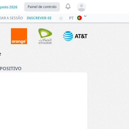
View notifications
Painel de controlo
gosto 2026
Open user menu
PT
CIAR A SESSÃO
INSCREVER-SE
e
POSITIVO