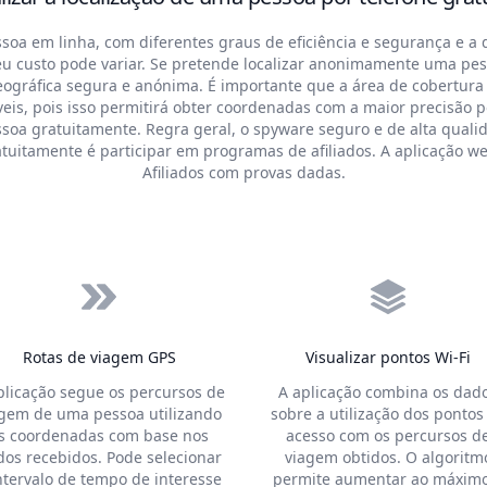
soa em linha, com diferentes graus de eficiência e segurança e a d
o seu custo pode variar. Se pretende localizar anonimamente uma p
eográfica segura e anónima. É importante que a área de cobertura 
eis, pois isso permitirá obter coordenadas com a maior precisão po
oa gratuitamente. Regra geral, o spyware seguro e de alta qualida
atuitamente é participar em programas de afiliados. A aplicação 
Afiliados com provas dadas.
Rotas de viagem GPS
Visualizar pontos Wi-Fi
plicação segue os percursos de
A aplicação combina os dad
gem de uma pessoa utilizando
sobre a utilização dos pontos
s coordenadas com base nos
acesso com os percursos d
os recebidos. Pode selecionar
viagem obtidos. O algoritm
ntervalo de tempo de interesse
permite aumentar ao máximo