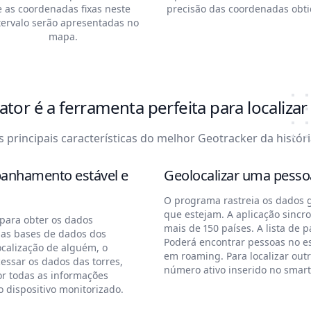
e as coordenadas fixas neste
precisão das coordenadas obti
tervalo serão apresentadas no
mapa.
tor é a ferramenta perfeita para localiza
s principais características do melhor Geotracker da históri
anhamento estável e
Geolocalizar uma pess
O programa rastreia os dados g
que estejam. A aplicação sinc
para obter os dados
mais de 150 países. A lista de 
das bases de dados dos
Poderá encontrar pessoas no e
ocalização de alguém, o
em roaming. Para localizar ou
cessar os dados das torres,
número ativo inserido no smar
r todas as informações
o dispositivo monitorizado.