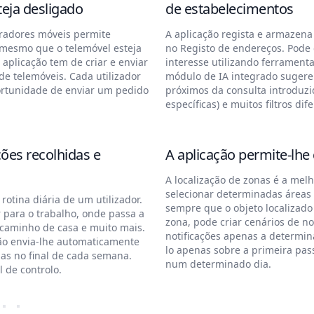
eja desligado
de estabelecimentos
eradores móveis permite
A aplicação regista e armazena
 mesmo que o telemóvel esteja
no Registo de endereços. Pode 
 aplicação tem de criar e enviar
interesse utilizando ferrament
de telemóveis. Cada utilizador
módulo de IA integrado sugere
ortunidade de enviar um pedido
próximos da consulta introduzi
específicas) e muitos filtros dif
ões recolhidas e
A aplicação permite-lhe 
A localização de zonas é a melh
selecionar determinadas áreas 
rotina diária de um utilizador.
sempre que o objeto localizado 
 para o trabalho, onde passa a
zona, pode criar cenários de no
a caminho de casa e muito mais.
notificações apenas a determina
ão envia-lhe automaticamente
lo apenas sobre a primeira pa
das no final de cada semana.
num determinado dia.
l de controlo.