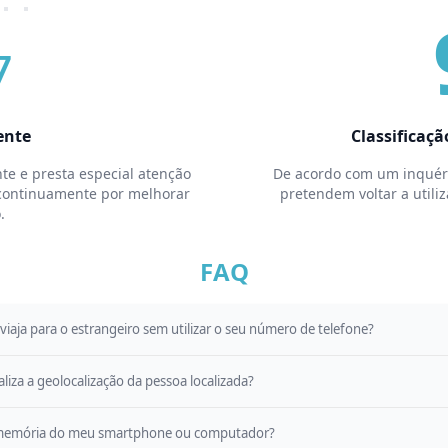
7
ente
Classificaçã
nte e presta especial atenção
De acordo com um inquéri
e continuamente por melhorar
pretendem voltar a utiliz
.
FAQ
viaja para o estrangeiro sem utilizar o seu número de telefone?
iza a geolocalização da pessoa localizada?
a memória do meu smartphone ou computador?