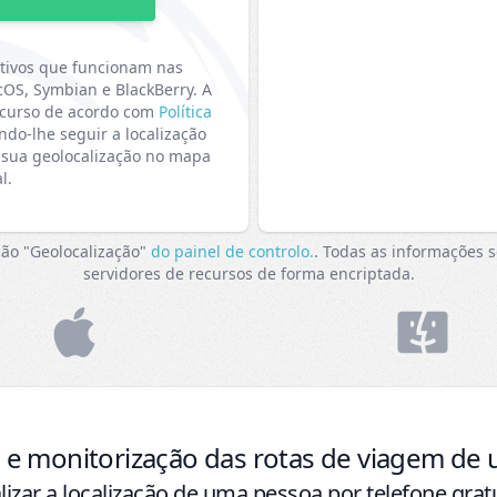
R
itivos que funcionam nas
OS, Symbian e BlackBerry. A
ecurso de acordo com
Política
ndo-lhe seguir a localização
 a sua geolocalização no mapa
l.
ção "Geolocalização"
do painel de controlo.
. Todas as informações 
servidores de recursos de forma encriptada.
o e monitorização das rotas de viagem de
izar a localização de uma pessoa por telefone gra