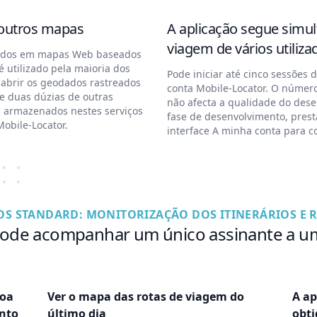
 outros mapas
A aplicação segue simu
viagem de vários utiliza
tados em mapas Web baseados
utilizado pela maioria dos
Pode iniciar até cinco sessões 
e abrir os geodados rastreados
conta Mobile-Locator. O númer
 duas dúzias de outras
não afecta a qualidade do des
s armazenados nestes serviços
fase de desenvolvimento, prest
obile-Locator.
interface A minha conta para co
ÇOS STANDARD: MONITORIZAÇÃO DOS ITINERÁRIOS E 
pode acompanhar um único assinante a um
soa
Ver o mapa das rotas de viagem do
A ap
ento
último dia
obt