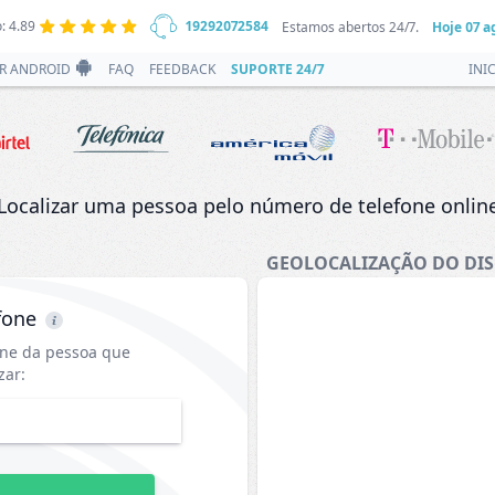
: 4.89
19292072584
Estamos abertos 24/7.
Hoje
07 a
R ANDROID
FAQ
FEEDBACK
SUPORTE 24/7
INI
Localizar uma pessoa pelo número de telefone onlin
GEOLOCALIZAÇÃO DO DIS
fone
one da pessoa que
zar: