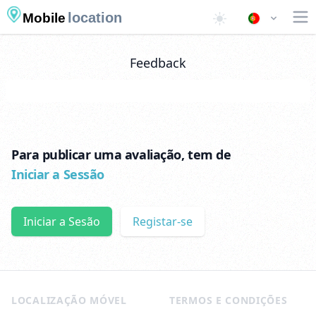
location
Mobile
Feedback
Para publicar uma avaliação, tem de
Iniciar a Sessão
Iniciar a Sesão
Registar-se
Footer
LOCALIZAÇÃO MÓVEL
TERMOS E CONDIÇÕES