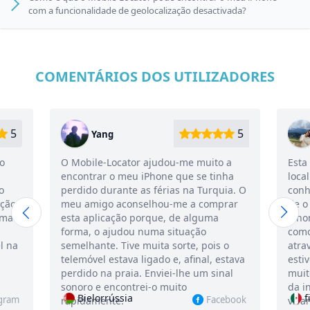
com a funcionalidade de geolocalização desactivada?
COMENTÁRIOS DOS UTILIZADORES
5
5
Ana
-me muito a
Esta é a única aplicação inteligente de
ue se tinha
localização de iPhone de terceiros que
 na Turquia. O
conheço até à data. Comprei-o depois
e a comprar
de o meu namorado ter perdido o
e alguma
iPhone e estávamos a tentar descobrir
tuação
como encontrar o iPhone perdido
rte, pois o
através do número de telefone, se este
 afinal, estava
estivesse desligado. Em geral, gostámos
lhe um sinal
muito da funcionalidade da aplicação e
to
da interface. Recomendamos
find-iphone.5294
Facebook
Instagram
vivamente!