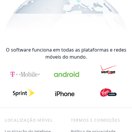
O software funciona em todas as plataformas e redes
móveis do mundo.
Footer
LOCALIZAÇÃO MÓVEL
TERMOS E CONDIÇÕES
Localização do telefone
Política de privacidade