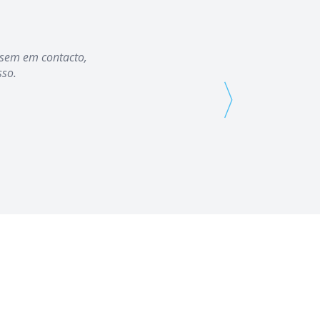
assem em contacto,
sso.
⟩