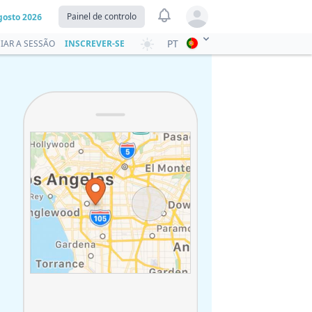
View notifications
Painel de controlo
gosto 2026
Open user menu
PT
CIAR A SESSÃO
INSCREVER-SE